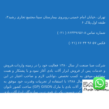
تهران ،خیابان امام خمینی،روبروی بیمارستان سینا،مجتمع تجاری رشید۳،
طبقه اول،پلاک ۶
شماره تماس:۸-۶۶۳۴۹۶۵۶ ( ۰۲۱)
فکس:۵۷ ۹۶ ۳۴ ۶۶ (۰۲۱)
شرکت صبا صنعت از سال ۱۳۸۰ فعالیت خود را در زمینه واردات،فروش
و خدمات پس از فروش ابزار آلات بادی آغاز نمود،و با پشتکار و همت
مضاعف،موفق به کسب تخصص ،توانایی لازم و صاحب اعتبار در این
حرفه گردید.در سال ۱۳۸۸ با استفاده از تجربیات وقدرت خود موفق به
0
اخذ نمایندگی ابزار آلات بادی با مارک GP) GISON) ساخت کشور تایوان
روشگاه
سبد خرید
حساب من
خانه
وبلاگ
در ایران شود.شرکت جیسون یکی از قوی ترین سازندگان ابزارآلات بادی
در تایوان می باشد که با بیش از ۶۵ سال تجربه ،هم اکنون تامین کننده
بسیاری از قطعات ابزار بادی اینگر سولرند آمریکا میباشد.