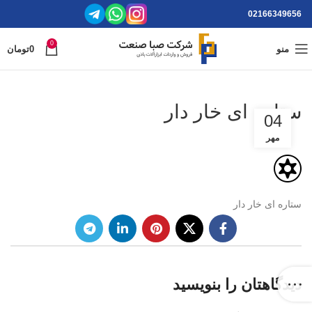
02166349656
0
منو
0
تومان
ستاره ای خار دار
04
مهر
ستاره ای خار دار
دیدگاهتان را بنویسید