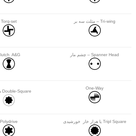
Tri-wing – مثلث سه بر
Torq-set
Spanner Head – چشم مار
lutch A&G
One-Way
Double-Square هشت پر
Tripl Square یا هزار خار خورشیدی
Polydrive