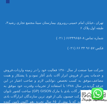
تهران ،خیابان امام خمینی،روبروی بیمارستان سینا،مجتمع تجاری رشید۳،
طبقه اول،پلاک ۶
شماره تماس:۸-۶۶۳۴۹۶۵۶ ( ۰۲۱)
فکس:۵۷ ۹۶ ۳۴ ۶۶ (۰۲۱)
شرکت صبا صنعت از سال ۱۳۸۰ فعالیت خود را در زمینه واردات،فروش
و خدمات پس از فروش ابزار آلات بادی آغاز نمود،و با پشتکار و همت
مضاعف،موفق به کسب تخصص ،توانایی لازم و صاحب اعتبار در این
حرفه گردید.در سال ۱۳۸۸ با استفاده از تجربیات وقدرت خود موفق به
اخذ نمایندگی ابزار آلات بادی با مارک GP) GISON) ساخت کشور تایوان
0
در ایران شود.شرکت جیسون یکی از قوی ترین سازندگان ابزارآلات بادی
روشگاه
سبد خرید
حساب من
خانه
وبلاگ
در تایوان می باشد که با بیش از ۶۵ سال تجربه ،هم اکنون تامین کننده
بسیاری از قطعات ابزار بادی اینگر سولرند آمریکا میباشد.