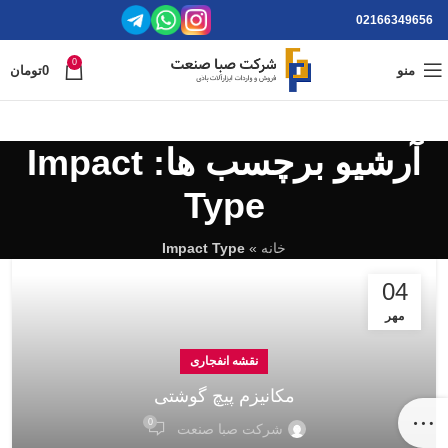
02166349656
0
منو
0
تومان
آرشیو برچسب ها: Impact
Type
خانه
»
Impact Type
04
مهر
نقشه انفجاری
مکانیزم پیچ گوشتی
0
شرکت صبا صنعت