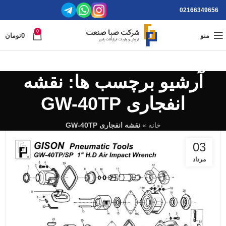
02166349656
0
منو
0
تومان
آرشیو برچسب ها: نقشه
انفجاری GW-40TP
خانه
»
نقشه انفجاری GW-40TP
03
مرداد