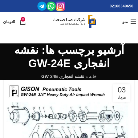
02166349656
0
منو
0
تومان
آرشیو برچسب ها: نقشه
انفجاری GW-24E
خانه
»
نقشه انفجاری GW-24E
03
مرداد