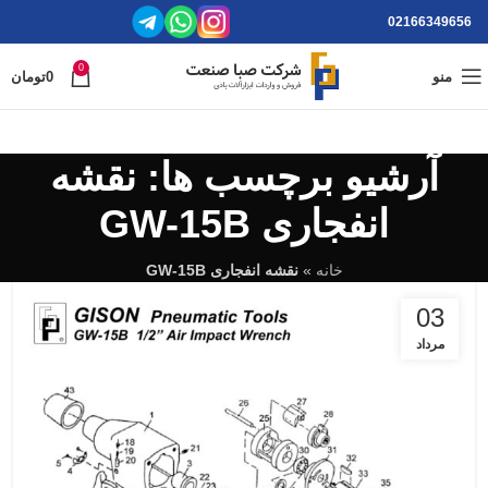
02166349656
0
منو
0
تومان
آرشیو برچسب ها: نقشه
انفجاری GW-15B
خانه
»
نقشه انفجاری GW-15B
03
مرداد