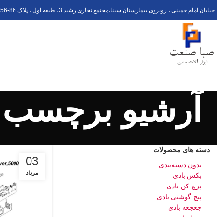
خیابان امام خمینی ، روبروی بیمارستان سینا،مجتمع تجاری رشید 3، طبقه اول ، پلاک 6
56-8
آرشیو برچسب ها: ن
دسته های محصولات
03
بدون دسته‌بندی
مرداد
بکس بادی
پرچ کن بادی
پیچ گوشتی بادی
جغجغه بادی