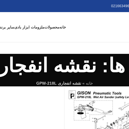
021663496
خانه
محصولات
ملزومات ابزار بادی
سایر برند
قشه انفجاری W-218L
خانه
»
نقشه انفجاری GPW-218L