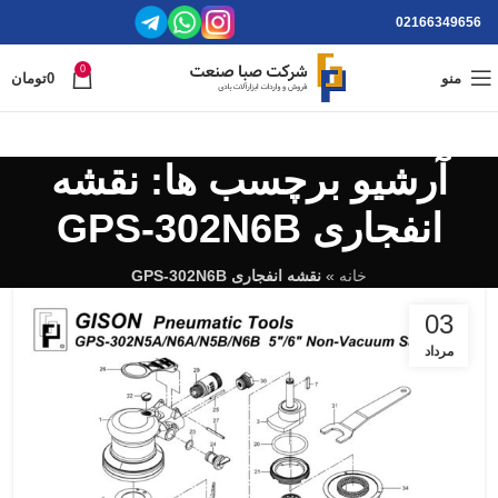
02166349656
0
منو
0
تومان
آرشیو برچسب ها: نقشه
انفجاری GPS-302N6B
خانه
»
نقشه انفجاری GPS-302N6B
03
مرداد