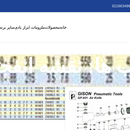
021663496
خانه
محصولات
ملزومات ابزار بادی
سایر برند
: نقشه انفجاری 31
خانه
»
نقشه انفجاری GP-931