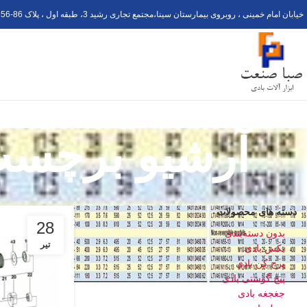
خیابان امام خمینی ، روبروی بیمارستان سینا،مجتمع تجاری رشید 3، طبقه اول ، پلاک 6
56-8
آرشیو برچسب ها
دسته های محصولات
28
بدون دسته‌بندی
تیر
بکس بادی
پرچ کن بادی
پیچ گوشتی بادی
جغجغه بادی