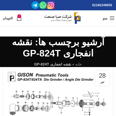
02166349656
0
منو
0
تومان
آرشیو برچسب ها: نقشه
انفجاری GP-824T
خانه
»
نقشه انفجاری GP-824T
28
تیر