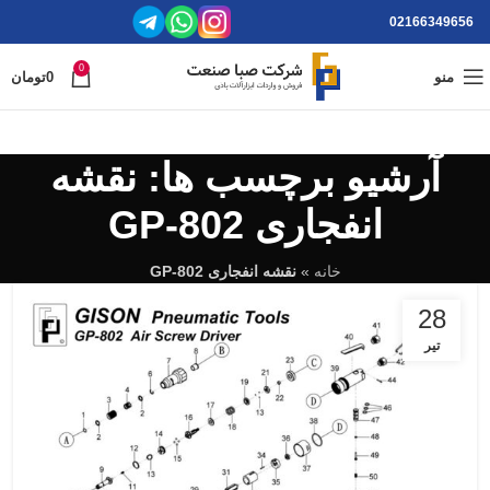
02166349656
0
منو
0
تومان
آرشیو برچسب ها: نقشه
انفجاری GP-802
خانه
»
نقشه انفجاری GP-802
28
تیر