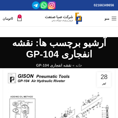
02166349656
0
منو
0
تومان
آرشیو برچسب ها: نقشه
انفجاری GP-104
خانه
»
نقشه انفجاری GP-104
28
تیر