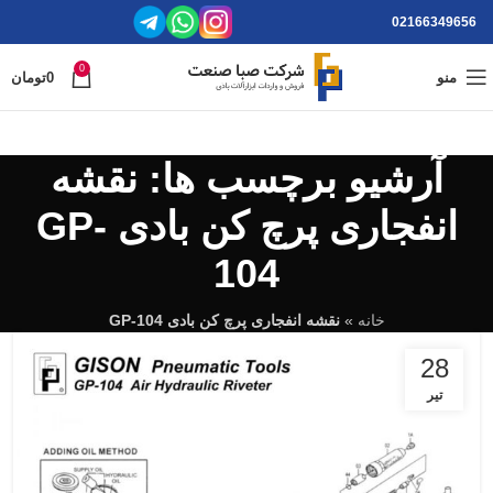
02166349656
0
منو
0
تومان
آرشیو برچسب ها: نقشه
انفجاری پرچ کن بادی GP-
104
خانه
»
نقشه انفجاری پرچ کن بادی GP-104
28
تیر