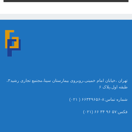
تهران ،خیابان امام خمینی،روبروی بیمارستان سینا،مجتمع تجاری رشید۳،
طبقه اول،پلاک ۶
شماره تماس:۸-۶۶۳۴۹۶۵۶ ( ۰۲۱)
فکس:۵۷ ۹۶ ۳۴ ۶۶ (۰۲۱)