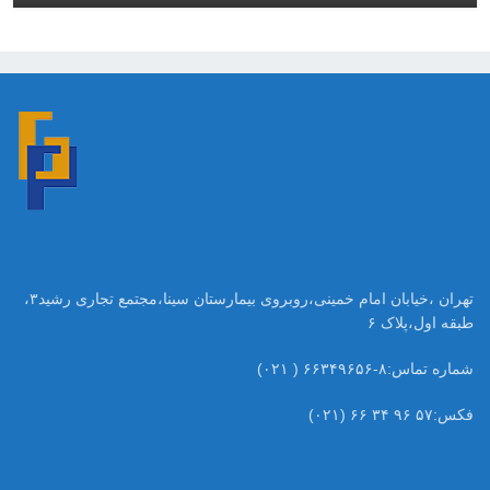
تهران ،خیابان امام خمینی،روبروی بیمارستان سینا،مجتمع تجاری رشید۳،
طبقه اول،پلاک ۶
شماره تماس:۸-۶۶۳۴۹۶۵۶ ( ۰۲۱)
فکس:۵۷ ۹۶ ۳۴ ۶۶ (۰۲۱)