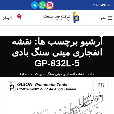
02166349656
0
منو
0
تومان
آرشیو برچسب ها: نقشه
انفجاری مینی سنگ بادی
GP-832L-5
خانه
»
نقشه انفجاری مینی سنگ بادی GP-832L-5
28
تیر