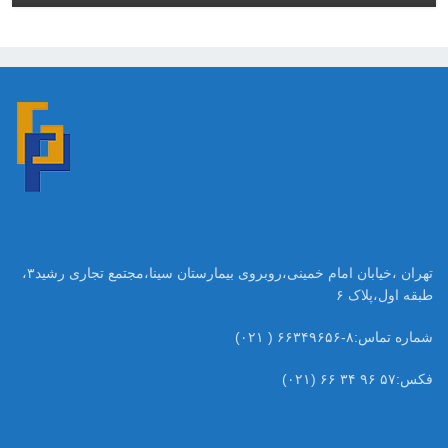
تهران ،خیابان امام خمینی،روبروی بیمارستان سینا،مجتمع تجاری رشید۳،
طبقه اول،پلاک ۶
شماره تماس:۸-۶۶۳۴۹۶۵۶ ( ۰۲۱)
فکس:۵۷ ۹۶ ۳۴ ۶۶ (۰۲۱)