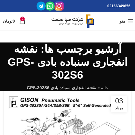
02166349656
0
منو
0
تومان
آرشیو برچسب ها: نقشه
انفجاری سنباده بادی GPS-
302S6
خانه
»
نقشه انفجاری سنباده بادی GPS-302S6
03
مرداد