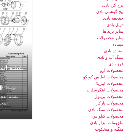
پرچ کن بادی
پیچ گوشتی بادی
جغجغه بادی
دریل بادی
سایر برند ها
سایر محصولات
سنباده
سنباده بادی
سنگ آب و بادی
فرز بادی
محصولات آرو
محصولات اطلس کوپکو
محصولات اینرپک
توسط
محصولات اینگرسلرند
محصولات بریتول
محصولات پارکر
انفجار
محصولات سنگ بادی
محصولات کیلواس
ملزومات ابزار بادی
منگنه و میخکوب