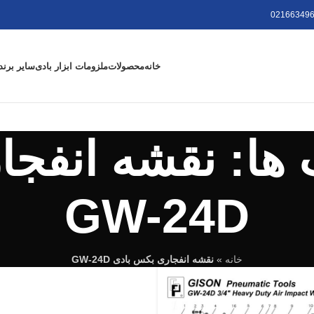
021663496
خانه
محصولات
ملزومات ابزار بادی
سایر برند
ها: نقشه انفجا
GW-24D
خانه
»
نقشه انفجاری بکس بادی GW-24D