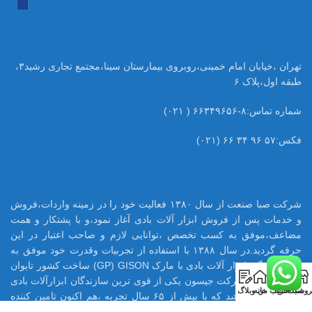
تهران ،خیابان امام خمینی،روبروی بیمارستان سینا،مجتمع تجاری رشید۳،
طبقه اول،پلاک ۶
شماره تماس:۸-۶۶۳۴۹۶۵۶ ( ۰۲۱)
فکس:۵۷ ۹۶ ۳۴ ۶۶ (۰۲۱)
شرکت صبا صنعت از سال ۱۳۸۰ فعالیت خود را در زمینه واردات،فروش
و خدمات پس از فروش ابزار آلات بادی آغاز نمود،و با پشتکار و همت
مضاعف،موفق به کسب تخصص ،توانایی لازم و صاحب اعتبار در این
حرفه گردید.در سال ۱۳۸۸ با استفاده از تجربیات وقدرت خود موفق به
اخذ نمایندگی ابزار آلات بادی با مارک GP) GISON) ساخت کشور تایوان
0
در ایران شود.شرکت جیسون یکی از قوی ترین سازندگان ابزارآلات بادی
روشگاه
سبد خرید
حساب من
خانه
وبلاگ
در تایوان می باشد که با بیش از ۶۵ سال تجربه ،هم اکنون تامین کننده
بسیاری از قطعات ابزار بادی اینگر سولرند آمریکا میباشد.