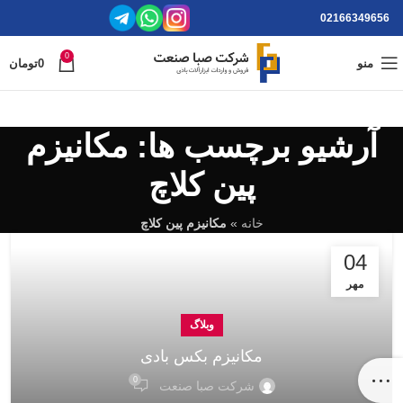
02166349656
0
منو
0
تومان
آرشیو برچسب ها: مکانیزم
پین کلاچ
خانه
»
مکانیزم پین کلاچ
04
مهر
وبلاگ
مکانیزم بکس بادی
0
شرکت صبا صنعت