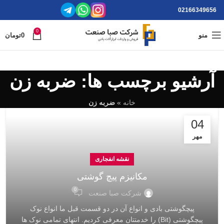
02166349656
0
منو
0
تومان
آرشیو برچسب ها: ضربه زن
خانه
»
ضربه زن
04
مهر
نقشه انفجاری
مکانیزم پیچ گوشتی
0
شرکت صبا صنعت
پیچگوشتی بادی و انواع آن در دو قسمت قبل ما انواع نوک
پیچگوشتی (Bit) را خدمتتان معرفی کردیم. انتهای تمامی نوک ها