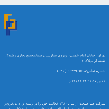
تهران ،خیابان امام خمینی،روبروی بیمارستان سینا،مجتمع تجاری رشید۳،
طبقه اول،پلاک ۶
شماره تماس:۸-۶۶۳۴۹۶۵۶ ( ۰۲۱)
فکس:۵۷ ۹۶ ۳۴ ۶۶ (۰۲۱)
شرکت صبا صنعت از سال ۱۳۸۰ فعالیت خود را در زمینه واردات،فروش
و خدمات پس از فروش ابزار آلات بادی آغاز نمود،و با پشتکار و همت