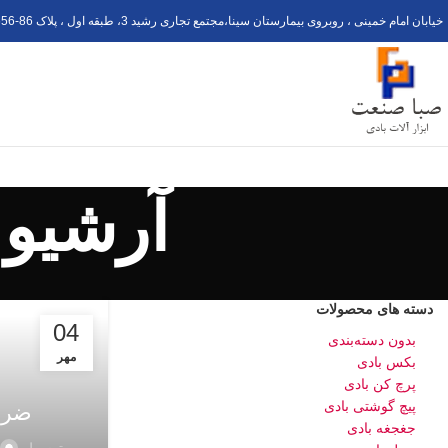
خیابان امام خمینی ، روبروی بیمارستان سینا،مجتمع تجاری رشید 3، طبقه اول ، پلاک 6
56-8
آرشیو 
دسته های محصولات
04
بدون دسته‌بندی
مهر
بکس بادی
پرچ کن بادی
پیچ گوشتی بادی
ضرب
جغجغه بادی
توسط