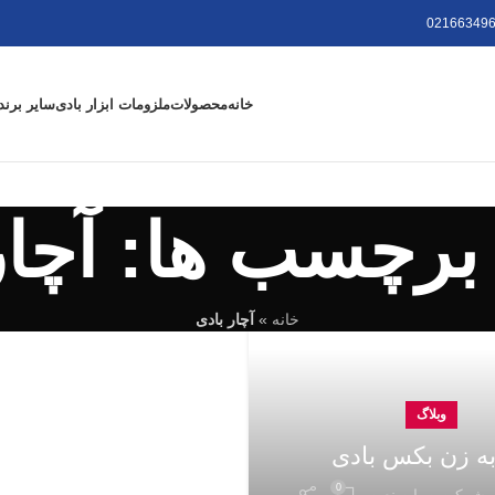
021663496
خانه
محصولات
ملزومات ابزار بادی
سایر برند
برچسب ها: آچار
خانه
»
آچار بادی
وبلاگ
ه زن بکس بادی
0
شرکت صبا صنعت