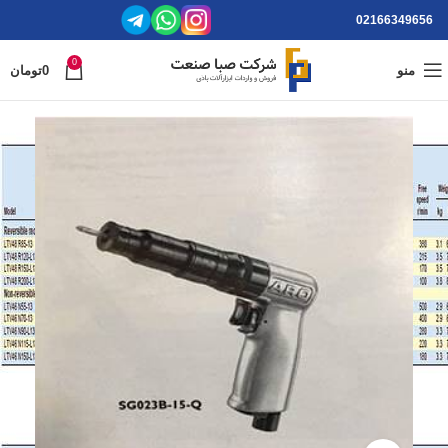
02166349656
0
منو
0
تومان