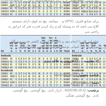
پیچ گوشتی بادی تفنگی آرو مدل SG023B15Q با قدرت ۲٫۳*۰٫۵
نیوتن متر و سرعت ۱۵۰۰ دور در دقیقه با سیستم تک گیر بکس سه
دنده مناسب
برای صنایع فلزی، UPVC و… میباشد. پیچ بند فوق دارای سیستم
کلاچ می باشد که به وسیله کم و زیاد کردن قدرت فنر که اپراتور به
راحتی می
تواند این کار را انجام دهد و باعث افزایش و کاهش قدرت دستگاه
می گردد. این کمپانی توسط شرکت آمریکایی اینگرسولرند
خریداری شده است.
مقايسه
افزودن به علاقه مندی
شناسه محصول:
SG023B-15-Q
دسته:
محصولات آرو
برچسب:
SG023B-15-Q
,
ابزار بادی
,
پیچ گوشتی
,
پیچ گوشتی
بادی
,
پیچ گوشتی تفنگی