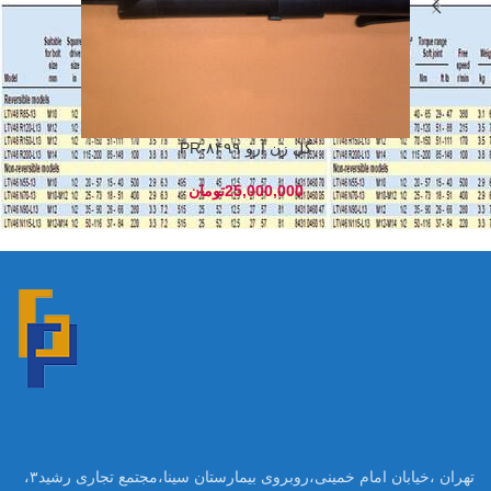
گل زن آرو ۸۴۹۹-PR
تومان
تهران ،خیابان امام خمینی،روبروی بیمارستان سینا،مجتمع تجاری رشید۳،