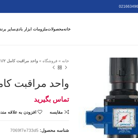
021663496
خانه
محصولات
ملزومات ابزار بادی
سایر برند
خانه
»
فروشگاه
»
واحد مراقبت کامل ۱/۲” فرانسوی prevost
واحد مراقبت کامل ۱/۲” فرانسوی st
تومان
مقايسه
افزودن به علاقه مند
شناسه محصول:
7069f7e733d5