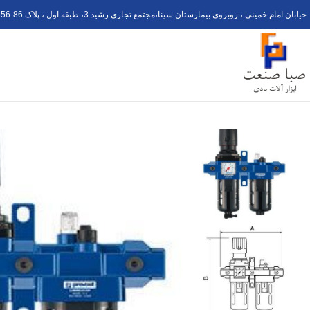
خیابان امام خمینی ، روبروی بیمارستان سینا،مجتمع تجاری رشید 3، طبقه اول ، پلاک 6
56-8