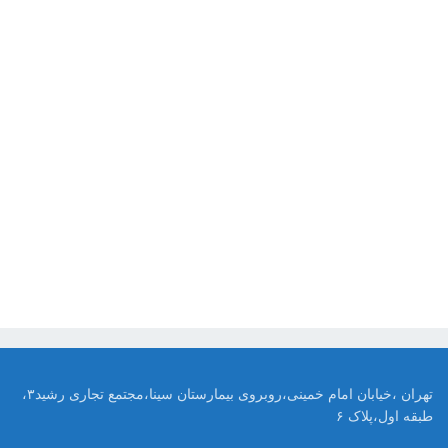
تهران ،خیابان امام خمینی،روبروی بیمارستان سینا،مجتمع تجاری رشید۳،
طبقه اول،پلاک ۶