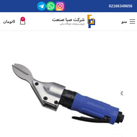
02166349656
0
منو
0
تومان