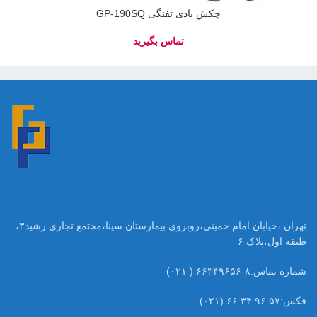
چکش بادی تفنگی GP-190SQ
تهران ،خیابان امام خمینی،روبروی بیمارستان سینا،مجتمع تجاری رشید۳،
طبقه اول،پلاک ۶
شماره تماس:۸-۶۶۳۴۹۶۵۶ ( ۰۲۱)
فکس:۵۷ ۹۶ ۳۴ ۶۶ (۰۲۱)