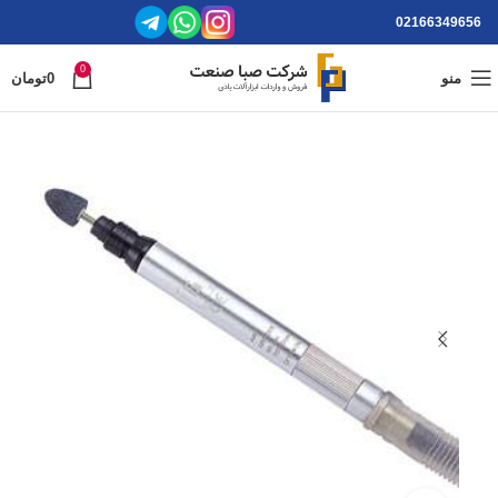
02166349656
0
منو
0
تومان