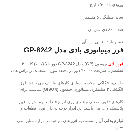
ورودی باد
: ۱/۴ اینچ
سایز
شیلنگ
: ۵ میلیمتر
صدا : ۸۰ دی سی ای
فشار باد : ۹۰ پی اس آی
فرز مینیاتوری بادی مدل GP-8242
فرز بادی
جیسون (GP)
مدل
GP-8242 دور بالا (جت) کلت ۳
میلیمتر
با سرعت ۷۰۰۰۰ دور در دقیقه مورد استفاده در تراش های
ظریف،
حکاکی
، مجسمه سازی کارهای ظریف می باشد.
فرز
انگشتی ۳ میلیمتری مینیاتوری جیسون (GISON)
مناسب برای
کارهای دقیق صنعتی و هنری روی انواع فلزات نرم, چوب, فیبر,
پلاستیک و … می باشد. این
ابزار
توجه به دارا بودن
قطعات و
لوازم یدکی
آن را نسبت به
فرز
های موجود در بازار متمایز می
سازد.