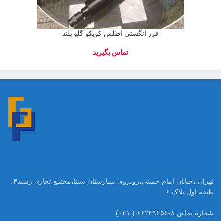
فرز انگشتی اطلس کوپکو گلو بلند
تهران ،خیابان امام خمینی،روبروی بیمارستان سینا،مجتمع تجاری رشید۳،
طبقه اول،پلاک ۶
شماره تماس:۸-۶۶۳۴۹۶۵۶ ( ۰۲۱)