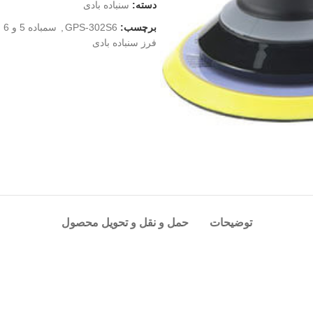
دسته:
سنباده بادی
برچسب:
GPS-302S6
,
سمباده 5 و 6 اینچ گرد
فرز سنباده بادی
توضیحات
حمل و نقل و تحویل محصول