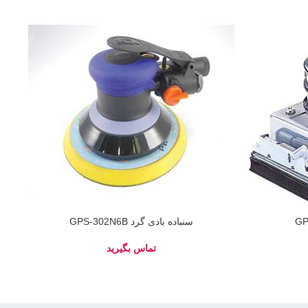
سنباده بادی گرد GPS-302N6B