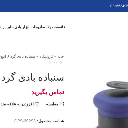
021663496
خانه
محصولات
ملزومات ابزار بادی
سایر برند
خانه
»
فروشگاه
»
سنباده بادی گرد ۶ اینچ GPS-302S6
سنباده بادی گرد ۶ اینچ GPS-302S6
تومان
مقايسه
افزودن به علاقه مند
شناسه محصول:
GPS-302S6