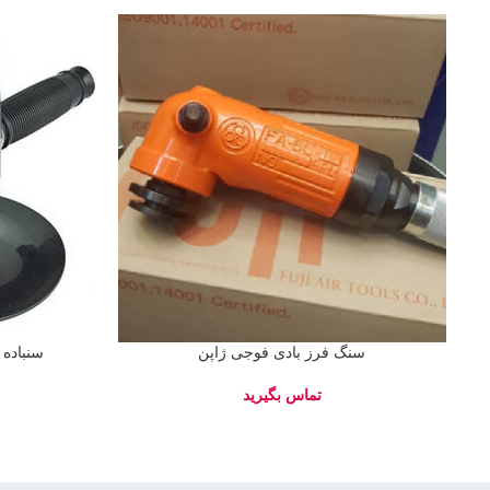
سنگ فرز بادی فوجی ژاپن
سنباده بادی