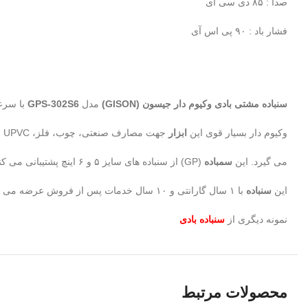
صدا : ۸۵ دی سی ای
فشار باد : ۹۰ پی اس آی
سنباده مشتی بادی وکیوم دار جیسون (GISON)
مدل
GPS-302S6
با سرعت ۱۰۰۰۰ دور 
وکیوم دار بسیار قوی این
ابزار
جهت مصارف صنعتی، چوب، فلز، UPVC و کارهایی که به سرعت بالایی نیاز دارند مورد استفاده قرار
می گیرد. این
سمباده
(GP) از سنباده های سایز ۵ و ۶ اینچ پشتیبانی می کند .
این
سنباده
با ۱ سال گارانتی و ۱۰ سال خدمات پس از فروش عرضه می گردد.
نمونه دیگری از
سنباده بادی
محصولات مرتبط