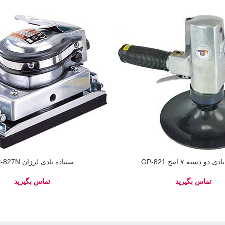
 دو دسته ۷ اینچ GP-821
سنباده بادی لرزان GP-827N