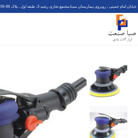
خیابان امام خمینی ، روبروی بیمارستان سینا،مجتمع تجاری رشید 3، طبقه اول ، پلاک 6
56-8