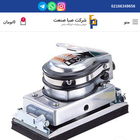
02166349656
0
منو
0
تومان