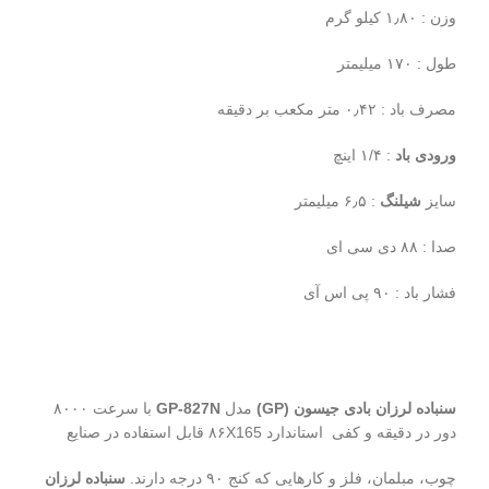
وزن : ۱٫۸۰ کیلو گرم
طول : ۱۷۰ میلیمتر
مصرف باد : ۰٫۴۲ متر مکعب بر دقیقه
ورودی باد
: ۱/۴ اینچ
سایز
شیلنگ
: ۶٫۵ میلیمتر
صدا : ۸۸ دی سی ای
فشار باد : ۹۰ پی اس آی
سنباده لرزان بادی جیسون (GP)
مدل
GP-827N
با سرعت ۸۰۰۰
دور در دقیقه و کفی استاندارد ۸۶X165 قابل استفاده در صنایع
چوب، مبلمان، فلز و کارهایی که کنج ۹۰ درجه دارند.
سنباده لرزان