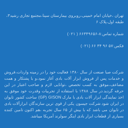
تهران ،خیابان امام خمینی،روبروی بیمارستان سینا،مجتمع تجاری رشید۳،
طبقه اول،پلاک ۶
شماره تماس:۸-۶۶۳۴۹۶۵۶ ( ۰۲۱)
فکس:۵۷ ۹۶ ۳۴ ۶۶ (۰۲۱)
شرکت صبا صنعت از سال ۱۳۸۰ فعالیت خود را در زمینه واردات،فروش
و خدمات پس از فروش ابزار آلات بادی آغاز نمود،و با پشتکار و همت
مضاعف،موفق به کسب تخصص ،توانایی لازم و صاحب اعتبار در این
حرفه گردید.در سال ۱۳۸۸ با استفاده از تجربیات وقدرت خود موفق به
اخذ نمایندگی ابزار آلات بادی با مارک GP) GISON) ساخت کشور تایوان
در ایران شود.شرکت جیسون یکی از قوی ترین سازندگان ابزارآلات بادی
در تایوان می باشد که با بیش از ۶۵ سال تجربه ،هم اکنون تامین کننده
بسیاری از قطعات ابزار بادی اینگر سولرند آمریکا میباشد.