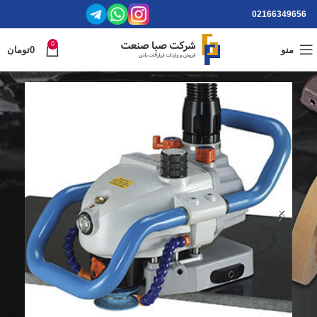
02166349656
0
منو
0
تومان