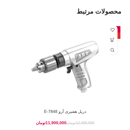
محصولات مرتبط
-4%
داغ
دریل هفتیری آرو 7848-E
11,900,000
تومان
12,400,000
تومان