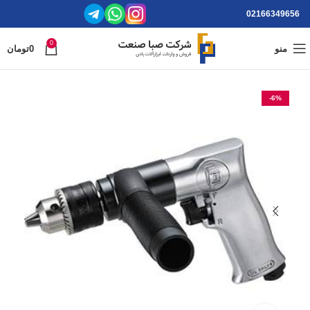
02166349656
0
منو
0
تومان
-6%