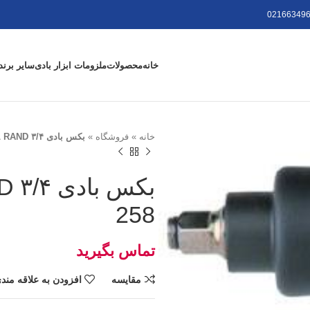
021663496
خانه
محصولات
ملزومات ابزار بادی
سایر برند
خانه
»
فروشگاه
»
بکس بادی ۳/۴ INGERSOLL RAND مدل IR-258
258
مقايسه
افزودن به علاقه مند