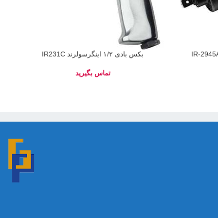
بکس بادی ۱/۲ اینگرسولرند IR231C