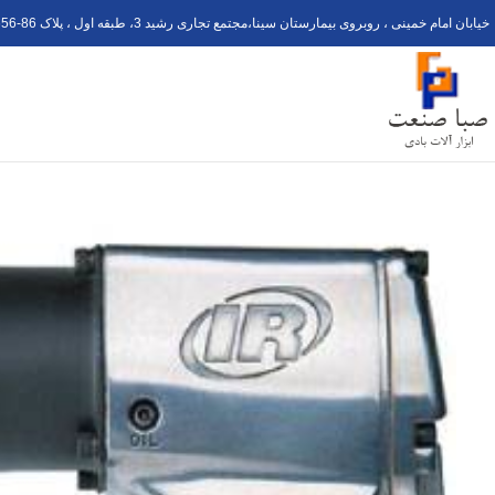
خیابان امام خمینی ، روبروی بیمارستان سینا،مجتمع تجاری رشید 3، طبقه اول ، پلاک 6
56-8