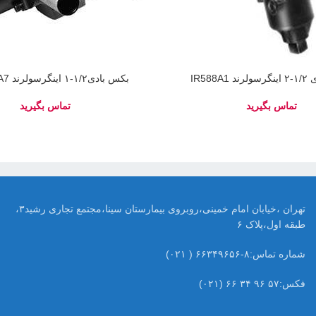
IR588A
بکس بادی۱/۲-۱ اینگرسولرند IR-2945A7
تهران ،خیابان امام خمینی،روبروی بیمارستان سینا،مجتمع تجاری رشید۳،
طبقه اول،پلاک ۶
شماره تماس:۸-۶۶۳۴۹۶۵۶ ( ۰۲۱)
فکس:۵۷ ۹۶ ۳۴ ۶۶ (۰۲۱)