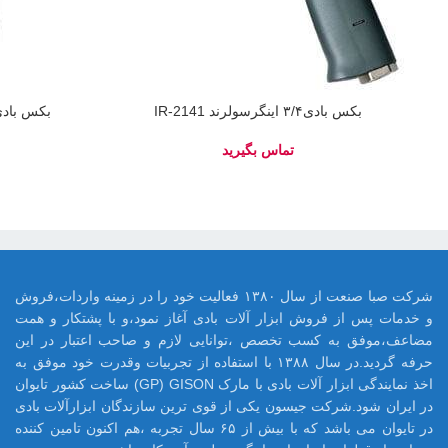
بکس بادی۳/۴ اینگرسولرند IR-2141
بکس بادی ۱/۲-۲ اینگرسولرند 1
شرکت صبا صنعت از سال ۱۳۸۰ فعالیت خود را در زمینه واردات،فروش
و خدمات پس از فروش ابزار آلات بادی آغاز نمود،و با پشتکار و همت
مضاعف،موفق به کسب تخصص ،توانایی لازم و صاحب اعتبار در این
حرفه گردید.در سال ۱۳۸۸ با استفاده از تجربیات وقدرت خود موفق به
اخذ نمایندگی ابزار آلات بادی با مارک GP) GISON) ساخت کشور تایوان
در ایران شود.شرکت جیسون یکی از قوی ترین سازندگان ابزارآلات بادی
در تایوان می باشد که با بیش از ۶۵ سال تجربه ،هم اکنون تامین کننده