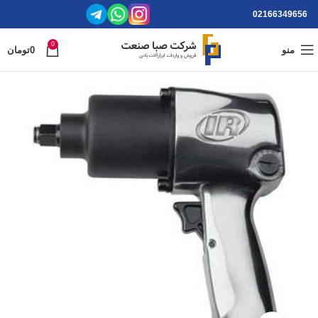
02166349656
0
منو
0
تومان