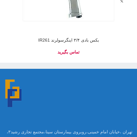
بکس بادی ۳/۴ اینگرسولرند IR261
تهران ،خیابان امام خمینی،روبروی بیمارستان سینا،مجتمع تجاری رشید۳،