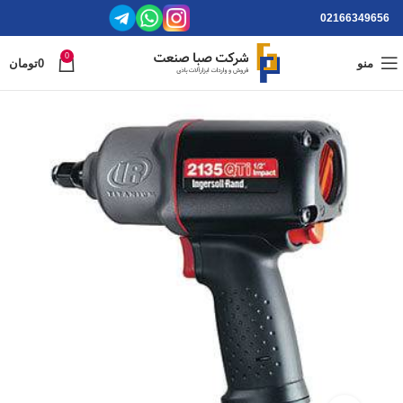
02166349656
0
منو
0
تومان