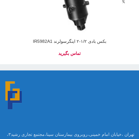
بکس بادی ۱/۲-۲ اینگرسولرند IR5982A1
تهران ،خیابان امام خمینی،روبروی بیمارستان سینا،مجتمع تجاری رشید۳،