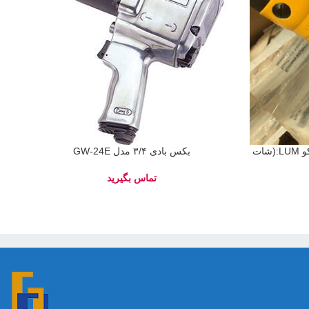
پیچ گوشتی مستقیم بادی اطلس کوپکو LUM:(شات
بکس بادی ۳/۴ مدل GW-24E