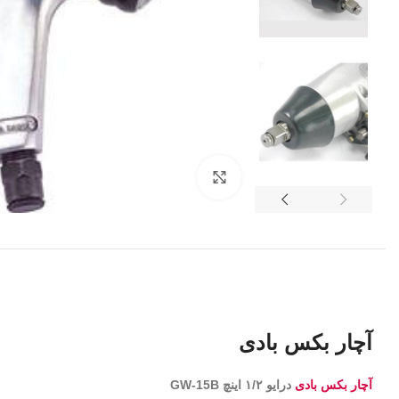
برای بزرگنمایی کلیک کنید
آچار بکس بادی
آچار بکس بادی
درایو ۱/۲ اینچ GW-15B