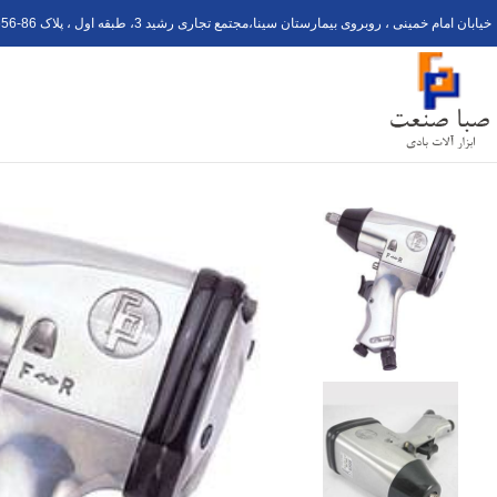
خیابان امام خمینی ، روبروی بیمارستان سینا،مجتمع تجاری رشید 3، طبقه اول ، پلاک 6
56-8