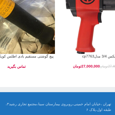
کس 3/4 مدلcp7763
اف کنترل)
27,000,000
تومان
27,4
تومان
تهران ،خیابان امام خمینی،روبروی بیمارستان سینا،مجتمع تجاری رشید۳،
طبقه اول،پلاک ۶