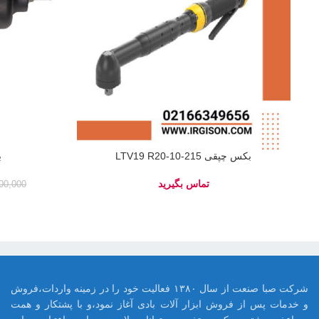
بکس چپقی LTV19 R20-10-215
ب
00,000
شرکت صبا صنعت از سال ۱۳۸۰ فعالیت خود را در زمینه واردات،فروش
و خدمات پس از فروش ابزار آلات بادی آغاز نمود،و با پشتکار و همت