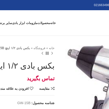
021663496
خانه
محصولات
ملزومات ابزار بادی
سایر برند
خانه
»
فروشگاه
»
بکس بادی ۱/۲ اینچ GW-15B
بکس بادی ۱/۲ اینچ GW-15B
تومان
مقايسه
افزودن به علاقه مند
شناسه محصول:
GW-15B