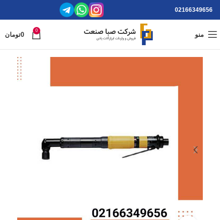
02166349656
0
منو
0
تومان