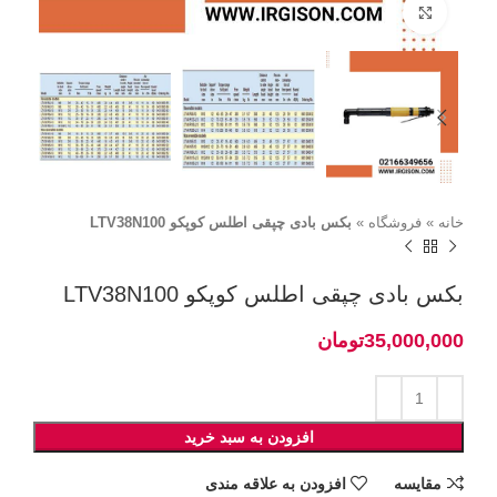
برای بزرگنمایی کلیک کنید
خانه
»
فروشگاه
»
بکس بادی چپقی اطلس کوپکو LTV38N100
بکس بادی چپقی اطلس کوپکو LTV38N100
تومان
افزودن به سبد خرید
مقايسه
افزودن به علاقه مندی