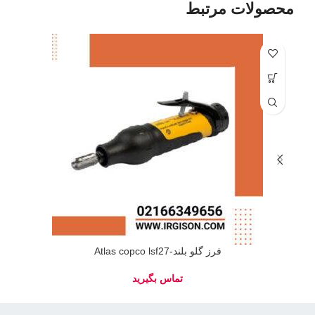
محصولات مرتبط
فرز گلو بلند-Atlas copco lsf27