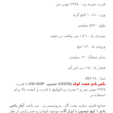
قدرت ضربه زن : ۲۴۴۵ نیوتن متر
وزن : ۱۰٫۶۱ کیلو گرم
طول : ۵۳۷ میلیمتر
مصرف باد : ۱٫۴۱ متر مکعب بر دقیقه
ورودی باد : ۱/۲ اینچ
سایز شیلنگ : ۱۳ میلیمتر
فشار باد : ۱۱۵ پی اس آی
صدا : ۹۸ dBA
بکس بادی شفت کوتاه
(GISON) جیسون GW-40SP
با قدرت
۲۴۴۵ نیوتن متر و ۲ ضربه زن
ابزاری
با قدرت و کیفیت بالا برای
استفاده در
صنایع فلزی, سازه, نفت, گاز , پتروشیمی و… می باشد.
آچار بکس
بادی ۱ اینچ جیسون
با
ابزار آلات
موجود تایوانی و حتی ژاپنی از نظر