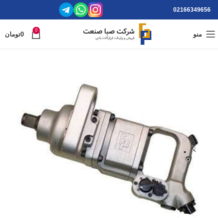
02166349656
0
منو
0
تومان