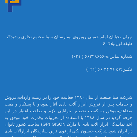
تهران ،خیابان امام خمینی،روبروی بیمارستان سینا،مجتمع تجاری رشید۳،
طبقه اول،پلاک ۶
شماره تماس:۸-۶۶۳۴۹۶۵۶ ( ۰۲۱)
فکس:۵۷ ۹۶ ۳۴ ۶۶ (۰۲۱)
شرکت صبا صنعت از سال ۱۳۸۰ فعالیت خود را در زمینه واردات،فروش
و خدمات پس از فروش ابزار آلات بادی آغاز نمود،و با پشتکار و همت
مضاعف،موفق به کسب تخصص ،توانایی لازم و صاحب اعتبار در این
حرفه گردید.در سال ۱۳۸۸ با استفاده از تجربیات وقدرت خود موفق به
اخذ نمایندگی ابزار آلات بادی با مارک GP) GISON) ساخت کشور تایوان
در ایران شود.شرکت جیسون یکی از قوی ترین سازندگان ابزارآلات بادی