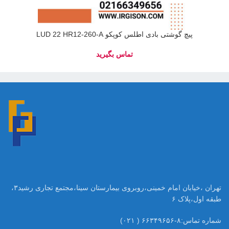
پیچ گوشتی بادی اطلس کوپکو LUD 22 HR12-260-A
تهران ،خیابان امام خمینی،روبروی بیمارستان سینا،مجتمع تجاری رشید۳،
طبقه اول،پلاک ۶
شماره تماس:۸-۶۶۳۴۹۶۵۶ ( ۰۲۱)