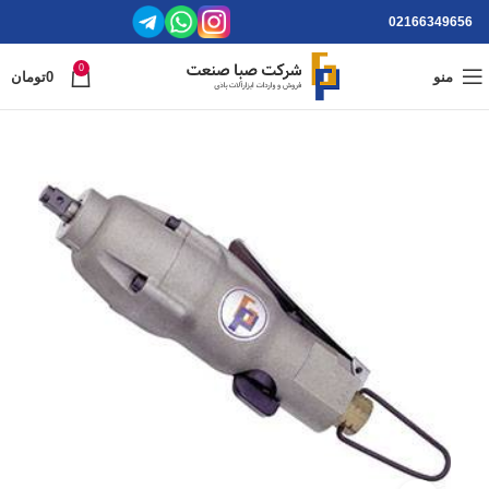
02166349656
0
منو
0
تومان