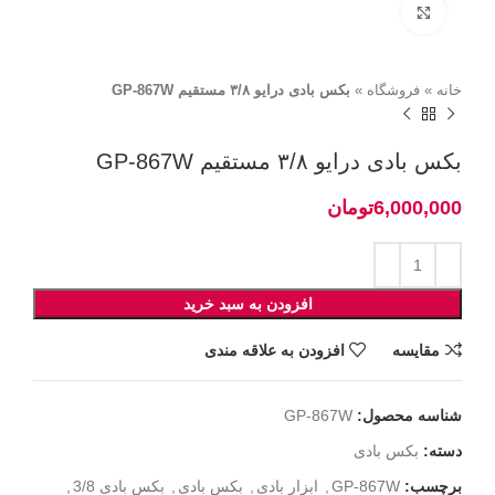
برای بزرگنمایی کلیک کنید
خانه
»
فروشگاه
»
بکس بادی درایو ۳/۸ مستقیم GP-867W
بکس بادی درایو ۳/۸ مستقیم GP-867W
تومان
افزودن به سبد خرید
مقايسه
افزودن به علاقه مندی
شناسه محصول:
GP-867W
دسته:
بکس بادی
برچسب:
GP-867W
,
ابزار بادی
,
بکس بادی
,
بکس بادی 3/8
,