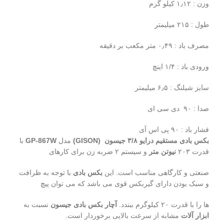
وزن : ۱٫۱۲ کیلو گرم
طول : ۲۱۵ میلیمتر
مصرف باد : ۰٫۴۹ متر مکعب بر دقیقه
ورودی باد : ۱/۴ اینچ
سایز شیلنگ : ۶٫۵ میلیمتر
صدا : ۹۰ دی سی ای
فشار باد : ۹۰ پی اس آی
بکس بادی مستقیم درایو ۳/۸ جیسون (GISON)
مدل
GP-867W
با
قدرت ۲۰۳
نیوتن متر
و سیستم ۲ ضربه زن برای کارهای
صنعتی و کارگاهی مناسب است. این
بکس بادی
با توجه به ظرافت
و سبک بودن دارای گیربکس قوی می باشد که می توان پیچ
ها را با قدرت ۲۰ کیلوگرم ببندد.
آچار بکس بادی جیسون
نسبت به
ابزار آلات
مشابه از سرعت بالایی برخوردار است.