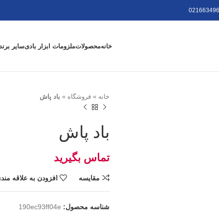
021663496
خانه
محصولات
ملزومات ابزار بادی
سایر برند
خانه
»
فروشگاه
»
باد پاش
باد پاش
مقايسه
افزودن به علاقه مند
شناسه محصول:
190ec93ff04e