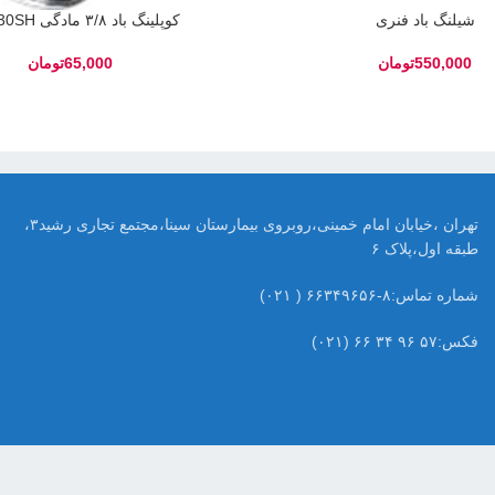
شیلنگ باد فنری
کوپلینگ باد ۳/۸ مادگی QPT-30SH
تومان
تومان
تهران ،خیابان امام خمینی،روبروی بیمارستان سینا،مجتمع تجاری رشید۳،
طبقه اول،پلاک ۶
شماره تماس:۸-۶۶۳۴۹۶۵۶ ( ۰۲۱)
فکس:۵۷ ۹۶ ۳۴ ۶۶ (۰۲۱)