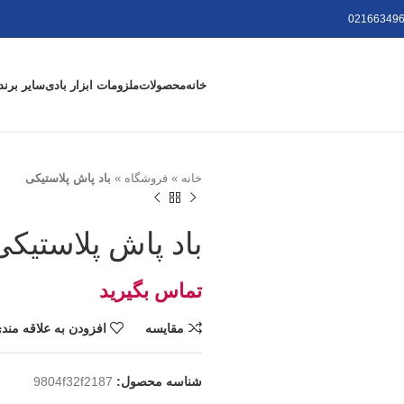
021663496
خانه
محصولات
ملزومات ابزار بادی
سایر برند
خانه
»
فروشگاه
»
باد پاش پلاستیکی
باد پاش پلاستیکی
تومان
مقايسه
افزودن به علاقه مند
شناسه محصول:
9804f32f2187