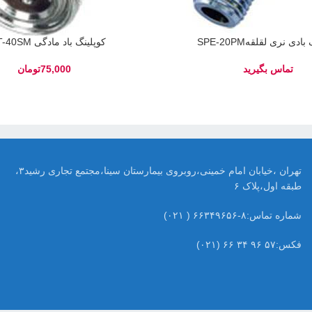
ادی نری لقلقهSPE-20PM
کوپلینگ باد مادگی QPT-40SM
تومان
تهران ،خیابان امام خمینی،روبروی بیمارستان سینا،مجتمع تجاری رشید۳،
طبقه اول،پلاک ۶
شماره تماس:۸-۶۶۳۴۹۶۵۶ ( ۰۲۱)
فکس:۵۷ ۹۶ ۳۴ ۶۶ (۰۲۱)