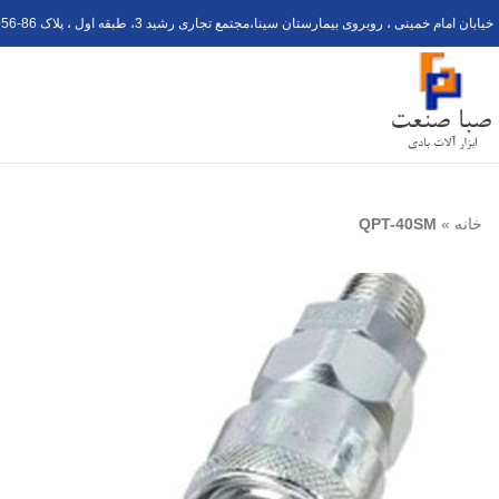
خیابان امام خمینی ، روبروی بیمارستان سینا،مجتمع تجاری رشید 3، طبقه اول ، پلاک 6
56-8
خانه
»
QPT-40SM