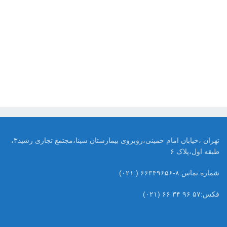
تهران ،خیابان امام خمینی،روبروی بیمارستان سینا،مجتمع تجاری رشید۳،
طبقه اول،پلاک ۶
شماره تماس:۸-۶۶۳۴۹۶۵۶ ( ۰۲۱)
فکس:۵۷ ۹۶ ۳۴ ۶۶ (۰۲۱)