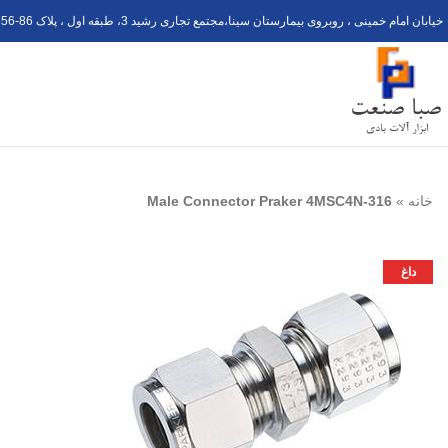
خیابان امام خمینی ، روبروی بیمارستان سینا،مجتمع تجاری رشید 3، طبقه اول ، پلاک 6
56-8
خانه
»
Male Connector Praker 4MSC4N-316
داغ