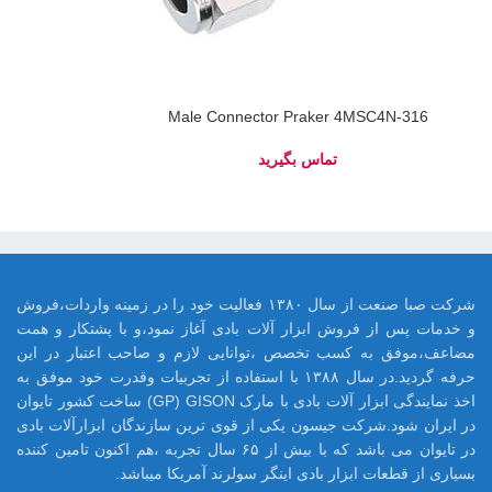
Male Connector Praker 4MSC4N-316
شرکت صبا صنعت از سال ۱۳۸۰ فعالیت خود را در زمینه واردات،فروش
و خدمات پس از فروش ابزار آلات بادی آغاز نمود،و با پشتکار و همت
مضاعف،موفق به کسب تخصص ،توانایی لازم و صاحب اعتبار در این
حرفه گردید.در سال ۱۳۸۸ با استفاده از تجربیات وقدرت خود موفق به
اخذ نمایندگی ابزار آلات بادی با مارک GP) GISON) ساخت کشور تایوان
در ایران شود.شرکت جیسون یکی از قوی ترین سازندگان ابزارآلات بادی
در تایوان می باشد که با بیش از ۶۵ سال تجربه ،هم اکنون تامین کننده
بسیاری از قطعات ابزار بادی اینگر سولرند آمریکا میباشد.