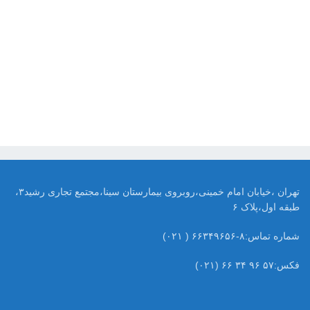
تهران ،خیابان امام خمینی،روبروی بیمارستان سینا،مجتمع تجاری رشید۳،
طبقه اول،پلاک ۶
شماره تماس:۸-۶۶۳۴۹۶۵۶ ( ۰۲۱)
فکس:۵۷ ۹۶ ۳۴ ۶۶ (۰۲۱)