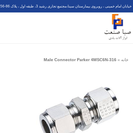
خیابان امام خمینی ، روبروی بیمارستان سینا،مجتمع تجاری رشید 3، طبقه اول ، پلاک 6
56-8
خانه
»
Male Connector Parker 4MSC6N-316