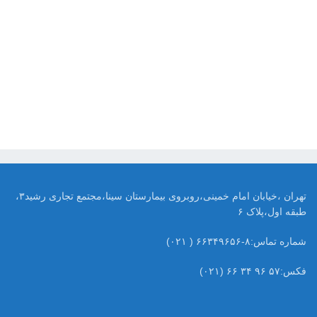
تهران ،خیابان امام خمینی،روبروی بیمارستان سینا،مجتمع تجاری رشید۳،
طبقه اول،پلاک ۶
شماره تماس:۸-۶۶۳۴۹۶۵۶ ( ۰۲۱)
فکس:۵۷ ۹۶ ۳۴ ۶۶ (۰۲۱)