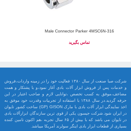
Male Connector Parker 4MSC6N-316
شرکت صبا صنعت از سال ۱۳۸۰ فعالیت خود را در زمینه واردات،فروش
و خدمات پس از فروش ابزار آلات بادی آغاز نمود،و با پشتکار و همت
مضاعف،موفق به کسب تخصص ،توانایی لازم و صاحب اعتبار در این
حرفه گردید.در سال ۱۳۸۸ با استفاده از تجربیات وقدرت خود موفق به
اخذ نمایندگی ابزار آلات بادی با مارک GP) GISON) ساخت کشور تایوان
در ایران شود.شرکت جیسون یکی از قوی ترین سازندگان ابزارآلات بادی
در تایوان می باشد که با بیش از ۶۵ سال تجربه ،هم اکنون تامین کننده
بسیاری از قطعات ابزار بادی اینگر سولرند آمریکا میباشد.