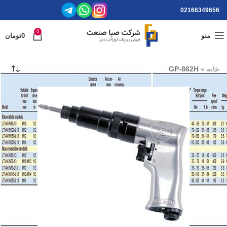
02166349656
0
منو
0
تومان
خانه
»
GP-862H