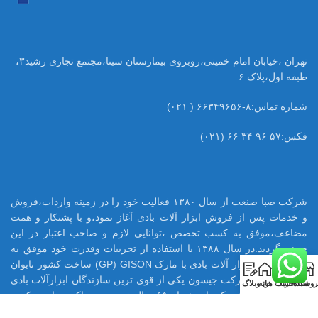
تهران ،خیابان امام خمینی،روبروی بیمارستان سینا،مجتمع تجاری رشید۳،
طبقه اول،پلاک ۶
شماره تماس:۸-۶۶۳۴۹۶۵۶ ( ۰۲۱)
فکس:۵۷ ۹۶ ۳۴ ۶۶ (۰۲۱)
شرکت صبا صنعت از سال ۱۳۸۰ فعالیت خود را در زمینه واردات،فروش
و خدمات پس از فروش ابزار آلات بادی آغاز نمود،و با پشتکار و همت
مضاعف،موفق به کسب تخصص ،توانایی لازم و صاحب اعتبار در این
حرفه گردید.در سال ۱۳۸۸ با استفاده از تجربیات وقدرت خود موفق به
اخذ نمایندگی ابزار آلات بادی با مارک GP) GISON) ساخت کشور تایوان
0
در ایران شود.شرکت جیسون یکی از قوی ترین سازندگان ابزارآلات بادی
روشگاه
سبد خرید
حساب من
خانه
وبلاگ
در تایوان می باشد که با بیش از ۶۵ سال تجربه ،هم اکنون تامین کننده
بسیاری از قطعات ابزار بادی اینگر سولرند آمریکا میباشد.