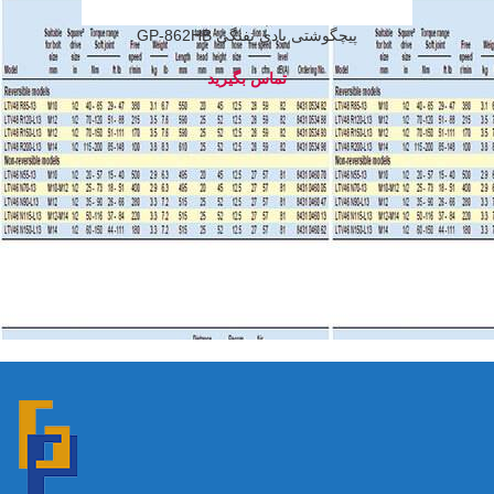
پیچگوشتی بادی تفنگی GP-862HB