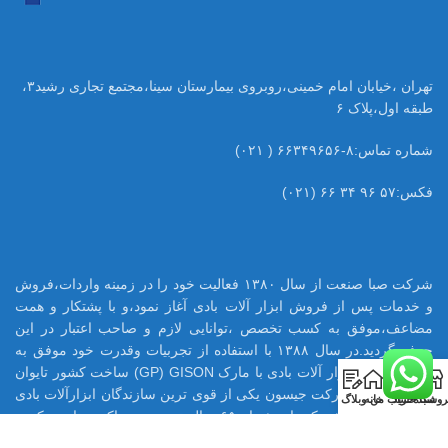
تهران ،خیابان امام خمینی،روبروی بیمارستان سینا،مجتمع تجاری رشید۳،
طبقه اول،پلاک ۶
شماره تماس:۸-۶۶۳۴۹۶۵۶ ( ۰۲۱)
فکس:۵۷ ۹۶ ۳۴ ۶۶ (۰۲۱)
شرکت صبا صنعت از سال ۱۳۸۰ فعالیت خود را در زمینه واردات،فروش
و خدمات پس از فروش ابزار آلات بادی آغاز نمود،و با پشتکار و همت
مضاعف،موفق به کسب تخصص ،توانایی لازم و صاحب اعتبار در این
حرفه گردید.در سال ۱۳۸۸ با استفاده از تجربیات وقدرت خود موفق به
اخذ نمایندگی ابزار آلات بادی با مارک GP) GISON) ساخت کشور تایوان
0
در ایران شود.شرکت جیسون یکی از قوی ترین سازندگان ابزارآلات بادی
روشگاه
سبد خرید
حساب من
خانه
وبلاگ
در تایوان می باشد که با بیش از ۶۵ سال تجربه ،هم اکنون تامین کننده
بسیاری از قطعات ابزار بادی اینگر سولرند آمریکا میباشد.