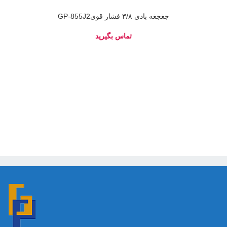
جغجغه بادی ۳/۸ فشار قویGP-855J2