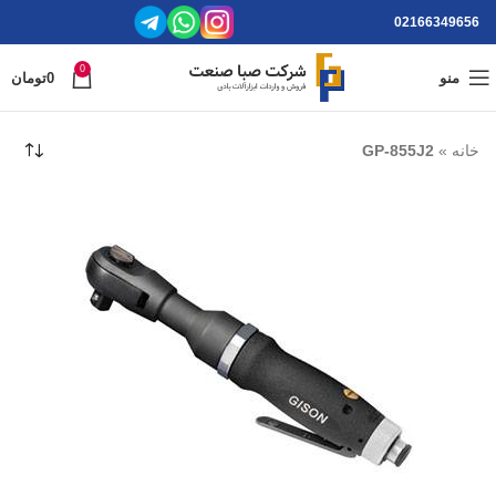
02166349656
0
منو
0
تومان
خانه
»
GP-855J2