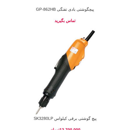
پیچگوشتی بادی تفنگی GP-862HB
پیچ گوشتی برقی کیلواس SK3280LP
تومان