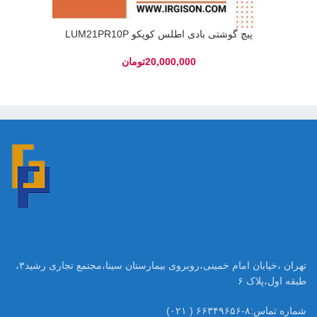
پیچ گوشتی بادی اطلس کوپکو LUM21PR10P
تومان
تهران ،خیابان امام خمینی،روبروی بیمارستان سینا،مجتمع تجاری رشید۳،
طبقه اول،پلاک ۶
شماره تماس:۸-۶۶۳۴۹۶۵۶ ( ۰۲۱)