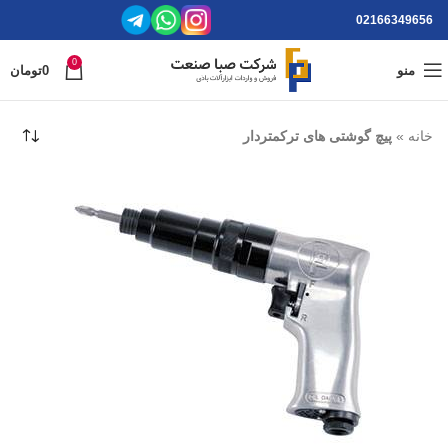
02166349656
0
منو
0
تومان
خانه
»
پیچ گوشتی های ترکمتردار