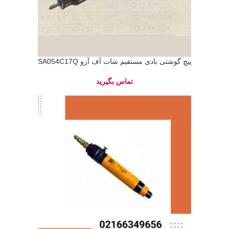
پیچ گوشتی بادی مستقیم شات آف آرو SA054C17Q