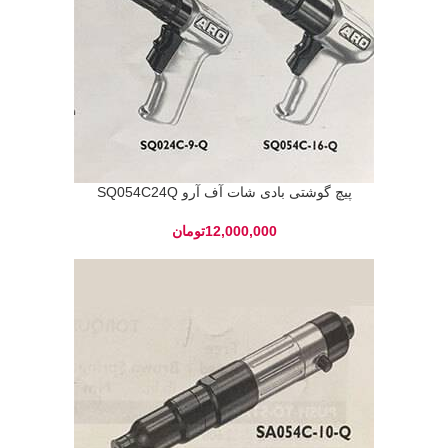
پیچ گوشتی بادی شات آف آرو SQ054C24Q
تومان