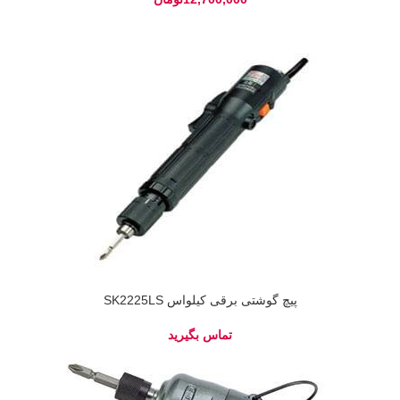
پیچ گوشتی برقی کیلواس SK2225LS