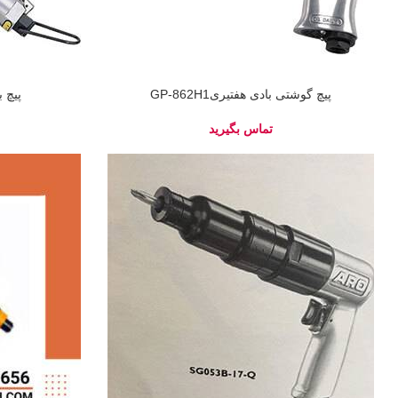
پیچ گوشتی بادی هفتیریGP-862H1
پیچ بن