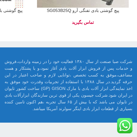
پیچ گوشتی بادی تفنگی آرو SG053B25Q
پیچ گوشتی بادی ا
شرکت صبا صنعت از سال ۱۳۸۰ فعالیت خود را در زمینه واردات،فروش
و خدمات پس از فروش ابزار آلات بادی آغاز نمود،و با پشتکار و همت
مضاعف،موفق به کسب تخصص ،توانایی لازم و صاحب اعتبار در این
حرفه گردید.در سال ۱۳۸۸ با استفاده از تجربیات وقدرت خود موفق به
اخذ نمایندگی ابزار آلات بادی با مارک GP) GISON) ساخت کشور تایوان
در ایران شود.شرکت جیسون یکی از قوی ترین سازندگان ابزارآلات بادی
در تایوان می باشد که با بیش از ۶۵ سال تجربه ،هم اکنون تامین کننده
بسیاری از قطعات ابزار بادی اینگر سولرند آمریکا میباشد.