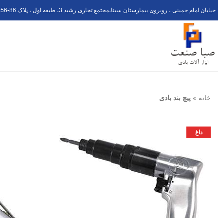
خیابان امام خمینی ، روبروی بیمارستان سینا،مجتمع تجاری رشید 3، طبقه اول ، پلاک 6
56-8
خانه
»
پیچ بند بادی
داغ