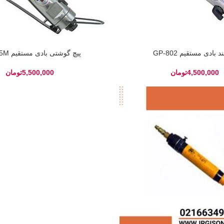
د بادی مستقیم GP-802
پیچ گوشتی بادی مستقیم GP-865M
تومان
تومان