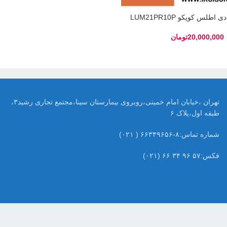
طلس کوپکو LUM21PR10P
تومان
تهران ،خیابان امام خمینی،روبروی بیمارستان سینا،مجتمع تجاری رشید۳،
طبقه اول،پلاک ۶
شماره تماس:۸-۶۶۳۴۹۶۵۶ ( ۰۲۱)
فکس:۵۷ ۹۶ ۳۴ ۶۶ (۰۲۱)