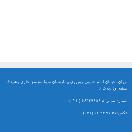
تهران ،خیابان امام خمینی،روبروی بیمارستان سینا،مجتمع تجاری رشید۳،
طبقه اول،پلاک ۶
شماره تماس:۸-۶۶۳۴۹۶۵۶ ( ۰۲۱)
فکس:۵۷ ۹۶ ۳۴ ۶۶ (۰۲۱)