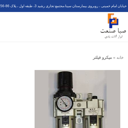
خیابان امام خمینی ، روبروی بیمارستان سینا،مجتمع تجاری رشید 3، طبقه اول ، پلاک 6
56-8
خانه
»
میکرو فیلتر