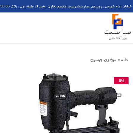
خیابان امام خمینی ، روبروی بیمارستان سینا،مجتمع تجاری رشید 3، طبقه اول ، پلاک 6
56-8
خانه
»
میخ زن جیسون
-8%