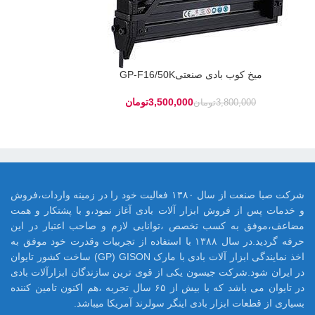
میخ کوب بادی صنعتیGP-F16/50K
3,500,000
تومان
3,800,000
تومان
شرکت صبا صنعت از سال ۱۳۸۰ فعالیت خود را در زمینه واردات،فروش
و خدمات پس از فروش ابزار آلات بادی آغاز نمود،و با پشتکار و همت
مضاعف،موفق به کسب تخصص ،توانایی لازم و صاحب اعتبار در این
حرفه گردید.در سال ۱۳۸۸ با استفاده از تجربیات وقدرت خود موفق به
اخذ نمایندگی ابزار آلات بادی با مارک GP) GISON) ساخت کشور تایوان
در ایران شود.شرکت جیسون یکی از قوی ترین سازندگان ابزارآلات بادی
در تایوان می باشد که با بیش از ۶۵ سال تجربه ،هم اکنون تامین کننده
بسیاری از قطعات ابزار بادی اینگر سولرند آمریکا میباشد.