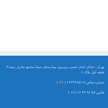
تهران ،خیابان امام خمینی،روبروی بیمارستان سینا،مجتمع تجاری رشید۳،
طبقه اول،پلاک ۶
شماره تماس:۸-۶۶۳۴۹۶۵۶ ( ۰۲۱)
فکس:۵۷ ۹۶ ۳۴ ۶۶ (۰۲۱)