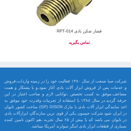
فشار شکن بادی RPT-014
شرکت صبا صنعت از سال ۱۳۸۰ فعالیت خود را در زمینه واردات،فروش
و خدمات پس از فروش ابزار آلات بادی آغاز نمود،و با پشتکار و همت
مضاعف،موفق به کسب تخصص ،توانایی لازم و صاحب اعتبار در این
حرفه گردید.در سال ۱۳۸۸ با استفاده از تجربیات وقدرت خود موفق به
اخذ نمایندگی ابزار آلات بادی با مارک GP) GISON) ساخت کشور تایوان
در ایران شود.شرکت جیسون یکی از قوی ترین سازندگان ابزارآلات بادی
در تایوان می باشد که با بیش از ۶۵ سال تجربه ،هم اکنون تامین کننده
بسیاری از قطعات ابزار بادی اینگر سولرند آمریکا میباشد.