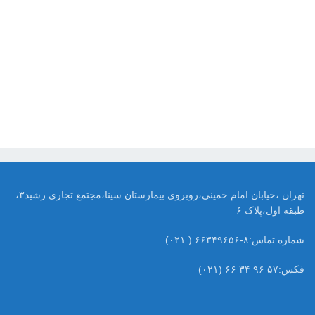
تهران ،خیابان امام خمینی،روبروی بیمارستان سینا،مجتمع تجاری رشید۳،
طبقه اول،پلاک ۶
شماره تماس:۸-۶۶۳۴۹۶۵۶ ( ۰۲۱)
فکس:۵۷ ۹۶ ۳۴ ۶۶ (۰۲۱)