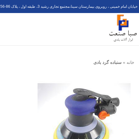
خیابان امام خمینی ، روبروی بیمارستان سینا،مجتمع تجاری رشید 3، طبقه اول ، پلاک 6
56-8
خانه
»
سنباده گرد بادی