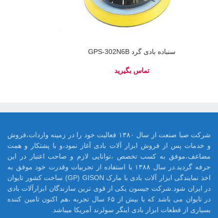
سنباده بادی گرد GPS-302N6B
شرکت صبا صنعت از سال ۱۳۸۰ فعالیت خود را در زمینه واردات،فروش
و خدمات پس از فروش ابزار آلات بادی آغاز نمود،و با پشتکار و همت
مضاعف،موفق به کسب تخصص ،توانایی لازم و صاحب اعتبار در این
حرفه گردید.در سال ۱۳۸۸ با استفاده از تجربیات وقدرت خود موفق به
اخذ نمایندگی ابزار آلات بادی با مارک GP) GISON) ساخت کشور تایوان
در ایران شود.شرکت جیسون یکی از قوی ترین سازندگان ابزارآلات بادی
در تایوان می باشد که با بیش از ۶۵ سال تجربه ،هم اکنون تامین کننده
بسیاری از قطعات ابزار بادی اینگر سولرند آمریکا میباشد.