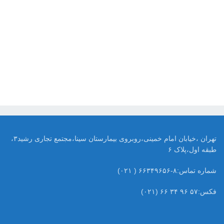
تهران ،خیابان امام خمینی،روبروی بیمارستان سینا،مجتمع تجاری رشید۳،
طبقه اول،پلاک ۶
شماره تماس:۸-۶۶۳۴۹۶۵۶ ( ۰۲۱)
فکس:۵۷ ۹۶ ۳۴ ۶۶ (۰۲۱)