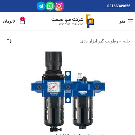
02166349656
0
منو
0
تومان
خانه
»
رطوبت گیر ابزار بادی