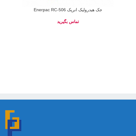
جک هیدرولیک انرپک Enerpac RC-506