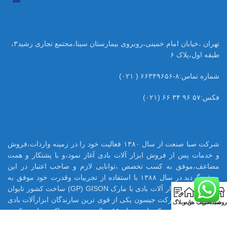
تهران ،خیابان امام خمینی،روبروی بیمارستان سینا،مجتمع تجاری رشید۳،
طبقه اول،پلاک ۶
شماره تماس:۸-۶۶۳۴۹۶۵۶ ( ۰۲۱)
فکس:۵۷ ۹۶ ۳۴ ۶۶ (۰۲۱)
شرکت صبا صنعت از سال ۱۳۸۰ فعالیت خود را در زمینه واردات،فروش
و خدمات پس از فروش ابزار آلات بادی آغاز نمود،و با پشتکار و همت
مضاعف،موفق به کسب تخصص ،توانایی لازم و صاحب اعتبار در این
حرفه گردید.در سال ۱۳۸۸ با استفاده از تجربیات وقدرت خود موفق به
اخذ نمایندگی ابزار آلات بادی با مارک GP) GISON) ساخت کشور تایوان
0
در ایران شود.شرکت جیسون یکی از قوی ترین سازندگان ابزارآلات بادی
روشگاه
سبد خرید
حساب من
خانه
وبلاگ
در تایوان می باشد که با بیش از ۶۵ سال تجربه ،هم اکنون تامین کننده
بسیاری از قطعات ابزار بادی اینگر سولرند آمریکا میباشد.