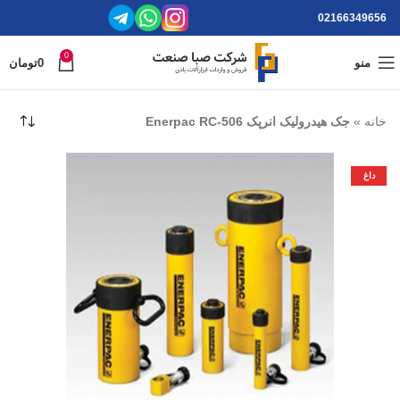
02166349656
0
منو
0
تومان
خانه
»
جک هیدرولیک انرپک Enerpac RC-506
داغ