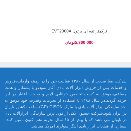
ترکمتر تقه ای برتول EVT2000A
تومان
شرکت صبا صنعت از سال ۱۳۸۰ فعالیت خود را در زمینه واردات،فروش
و خدمات پس از فروش ابزار آلات بادی آغاز نمود،و با پشتکار و همت
مضاعف،موفق به کسب تخصص ،توانایی لازم و صاحب اعتبار در این
حرفه گردید.در سال ۱۳۸۸ با استفاده از تجربیات وقدرت خود موفق به
اخذ نمایندگی ابزار آلات بادی با مارک GP) GISON) ساخت کشور تایوان
در ایران شود.شرکت جیسون یکی از قوی ترین سازندگان ابزارآلات بادی
در تایوان می باشد که با بیش از ۶۵ سال تجربه ،هم اکنون تامین کننده
بسیاری از قطعات ابزار بادی اینگر سولرند آمریکا میباشد.