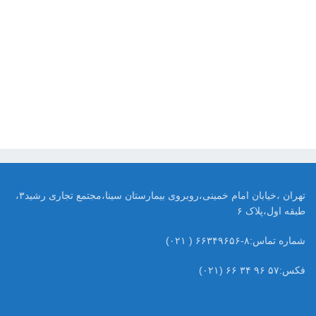
تهران ،خیابان امام خمینی،روبروی بیمارستان سینا،مجتمع تجاری رشید۳،
طبقه اول،پلاک ۶
شماره تماس:۸-۶۶۳۴۹۶۵۶ ( ۰۲۱)
فکس:۵۷ ۹۶ ۳۴ ۶۶ (۰۲۱)